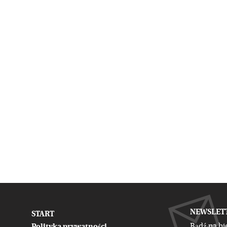
NEWSLET
START
Bądź na bi