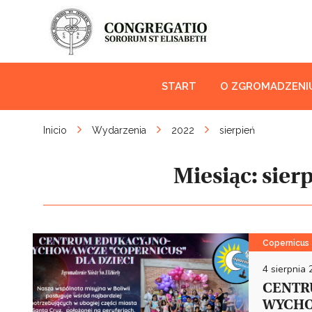
START
O ZGROMADZENI
Inicio
Wydarzenia
2022
sierpień
Miesiąc:
sier
Copernicus
4 sierpnia
CENTR
WYCHO