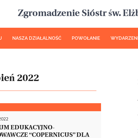
Zgromadzenie Sióstr św. Elżb
U
NASZA DZIAŁALNOŚĆ
POWOŁANIE
WYDARZEN
pień 2022
 2022
UM EDUKACYJNO-
WAWCZE “COPERNICUS” DLA