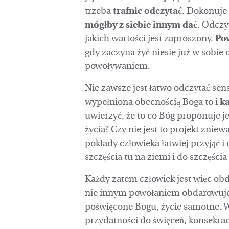
trzeba
trafnie odczytać
. Dokonuje 
mógłby z siebie innym dać
. Odczy
jakich wartości jest zaproszony.
Pow
gdy zaczyna żyć niesie już w sobie o
powoływaniem.
Nie zawsze jest łatwo odczytać sen
wypełniona obecnością Boga to i
k
uwierzyć, że to co Bóg proponuje 
życia? Czy nie jest to projekt znie
pokłady człowieka łatwiej przyjąć i
szczęścia tu na ziemi i do szczęści
Każdy zatem człowiek jest więc obd
nie innym powołaniem obdarowuje. K
poświęcone Bogu, życie samotne. Ws
przydatności do święceń, konsekrac