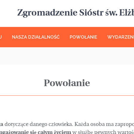
Zgromadzenie Sióstr św. Elżb
U
NASZA DZIAŁALNOŚĆ
POWOŁANIE
WYDARZEN
Powołanie
ga
dotyczące danego człowieka. Każda osoba ma zaprop
ngażowanie się całym życiem
w służbę pewnych wartośc