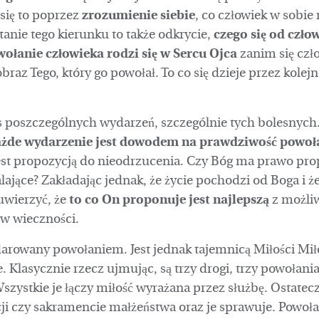
się to poprzez
zrozumienie siebie
, co człowiek w sobie 
tanie tego kierunku to także odkrycie,
czego się od czło
ołanie człowieka rodzi się w Sercu Ojca
zanim się czło
braz Tego, który go powołał. To co się dzieje przez kolej
s poszczególnych wydarzeń, szczególnie tych bolesnych. J
ażde wydarzenie jest dowodem na prawdziwość powoł
jest propozycją do nieodrzucenia. Czy Bóg ma prawo prop
walające? Zakładając jednak, że życie pochodzi od Boga i 
 uwierzyć, że
to co On proponuje jest najlepszą
z możliw
a w wieczności.
arowany powołaniem. Jest jednak tajemnicą Miłości Miło
lasycznie rzecz ujmując, są trzy drogi, trzy powołania:
zystkie je łączy miłość wyrażana przez służbę. Ostatecz
ji czy sakramencie małżeństwa oraz je sprawuje. Powoła