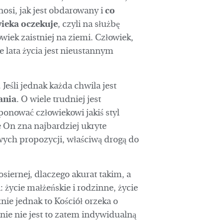
nosi, jak jest obdarowany i
co
wieka oczekuje
, czyli na służbę
wiek zaistniej na ziemi. Człowiek,
ne lata życia jest nieustannym
eśli jednak każda chwila jest
ania
. O wiele trudniej jest
onować człowiekowi jakiś styl
że On zna najbardziej ukryte
ych propozycji, właściwą drogą do
siernej, dlaczego akurat takim, a
 życie małżeńskie i rodzinne, życie
nie jednak to Kościół orzeka o
nie nie jest to zatem indywidualną