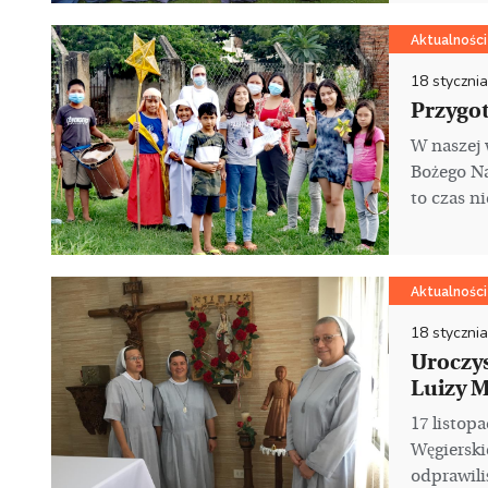
Aktualności
18 styczni
Przygo
W naszej 
Bożego N
to czas ni
Aktualności
18 styczni
Uroczyst
Luizy M
17 listop
Węgierskie
odprawili