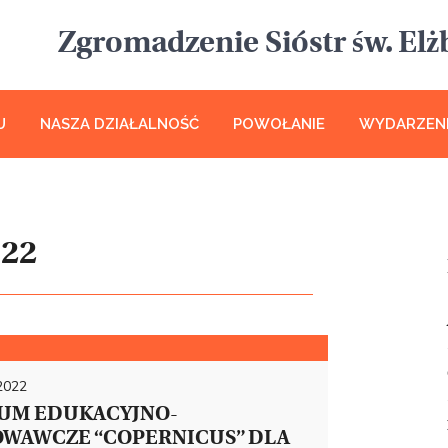
Zgromadzenie Sióstr św. Elżb
U
NASZA DZIAŁALNOŚĆ
POWOŁANIE
WYDARZEN
022
 2022
UM EDUKACYJNO-
WAWCZE “COPERNICUS” DLA