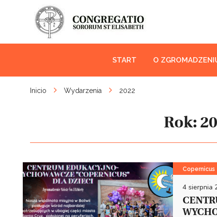
START
O ZGROMADZENI
Inicio
Wydarzenia
2022
Rok:
2
Copernicus
4 sierpnia
CENTR
WYCHO