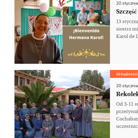
20 styczni
Szczęść
13 styczn
siostra mi
Karol de 
Aktualności
20 styczni
Rekole
Od 3-11 s
przeżywał
Cochabamb
uczestnicz