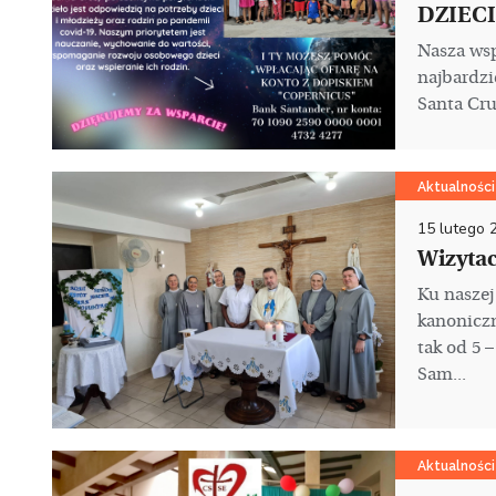
DZIECI
Nasza wsp
najbardzi
Santa Cruz
Aktualności
15 lutego 
Wizytac
Ku naszej
kanoniczn
tak od 5 
Sam...
Aktualności