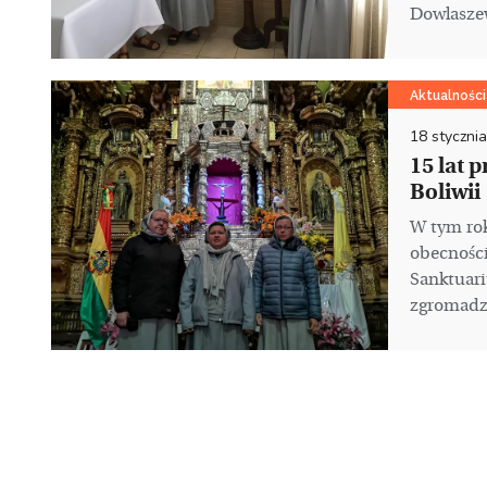
Dowlaszew
Aktualności
18 styczni
15 lat 
Boliwii
W tym rok
obecności
Sanktuar
zgromadze