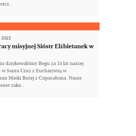
icz...
a 2022
pracy misyjnej Sióstr Elżbietanek w
u dziękowaliśmy Bogu za 15 lat naszej
 w Santa Cruz z Eucharystią w
ium Matki Bożej z Copacabana. Nasze
nie zako...