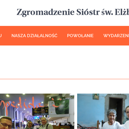
Zgromadzenie Sióstr św. Elżb
U
NASZA DZIAŁALNOŚĆ
POWOŁANIE
WYDARZEN