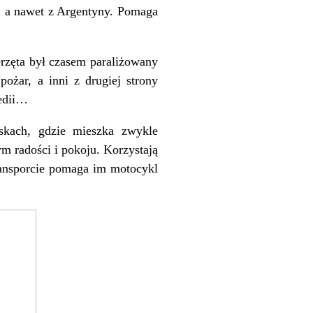
h, a nawet z Argentyny. Pomaga
erzęta był czasem paraliżowany
ożar, a inni z drugiej strony
gedii…
oskach, gdzie mieszka zwykle
ym radości i pokoju. Korzystają
ransporcie pomaga im motocykl