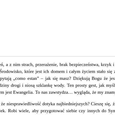
eń, a z nim strach, przerażenie, brak bezpieczeństwa, krzyk 
 Środowisko, które jest ich domem i całym życiem stało się 
ytają „como estan” – jak się masz? Dziękują Bogu że jes
ziny drogi i niosą szklankę wody. Ten prosty gest, jak my
zym jest Ewangelia. To nas zawstydza… wygląda, że my znamy 
, że niesprawiedliwość dotyka najbiedniejszych? Cieszę się, 
iłek. Robi wiele, aby przygotować siebie czy innych do S