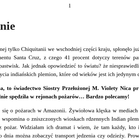
1
nie
ej tylko Chiquitanii we wschodniej części kraju, spłonęło ju
mentu Santa Cruz, z czego 41 procent dotyczy terenów p
 pastwisk. Jak jednak opowiedzieć to światu? że niesprawiedl
życia indiańskich plemion, które od wieków jest ich jedyny
ja, to świadectwo Siostry Przełożonej M. Violety Nica p
godnie spędziła w rejonach pożarów… Bardzo polecamy!
zy się o pożarach w Amazonii. Żywiołowa klęska w mediach j
ie wspomina o zniszczonych wioskach rdzennych Indian plem
 pożar. Widziałam ich dramat i wiem, że tam każdy, kto id
o dnia można zobaczyć transport jedzenia czy odzieży. Pro