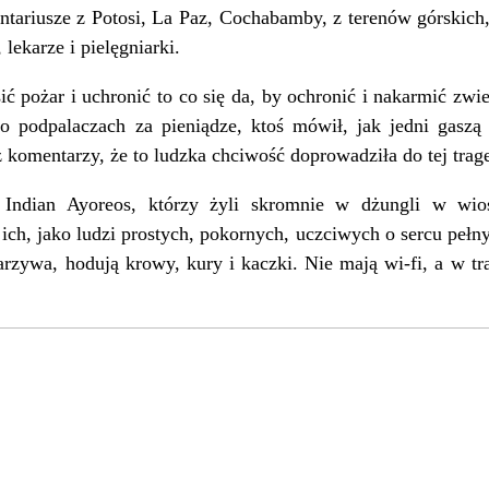
ntariusze z Potosi, La Paz, Cochabamby, z terenów górskic
 lekarze i pielęgniarki.
ć pożar i uchronić to co się da, by ochronić i nakarmić zwi
o podpalaczach za pieniądze, ktoś mówił, jak jedni gaszą p
ż komentarzy, że to ludzka chciwość doprowadziła do tej tra
s Indian Ayoreos, którzy żyli skromnie w dżungli w wi
 ich, jako ludzi prostych, pokornych, uczciwych o sercu pełn
rzywa, hodują krowy, kury i kaczki. Nie mają wi-fi, a w t