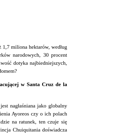
ż 1,7 miliona hektarów, według
arków narodowych, 30 procent
iwość dotyka najbiedniejszych,
m domem?
racującej w Santa Cruz de la
est nagłaśniana jako globalny
ienia Ayoreos czy o ich polach
zie na ratunek, ten czuje się
wincja Chuiquitania doświadcza