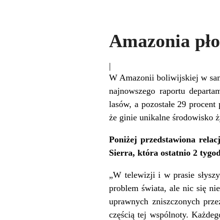
Amazonia pło
|
W Amazonii boliwijskiej w sam
najnowszego raportu departa
lasów, a pozostałe 29 procent
że ginie unikalne środowisko 
Poniżej przedstawiona relac
Sierra, która ostatnio 2 ty
„W telewizji i w prasie słys
problem świata, ale nic się n
uprawnych zniszczonych przez
częścią tej wspólnoty. Każdeg